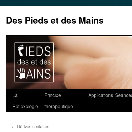
Des Pieds et des Mains
Aller
La
Principe
Applications
Séance
au
Réflexologie
thérapeutique
contenu
←
Dérives sectaires